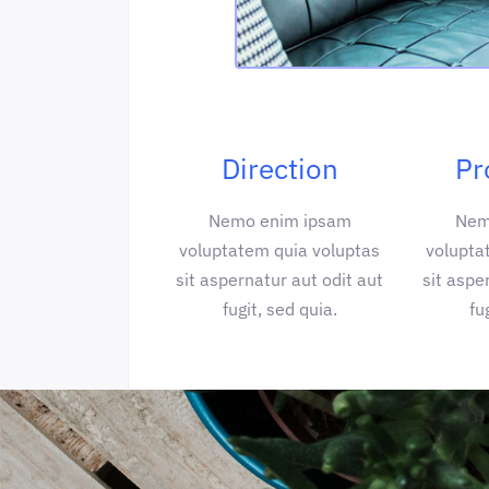
Direction
Pr
Nemo enim ipsam
Nem
voluptatem quia voluptas
volupta
sit aspernatur aut odit aut
sit aspe
fugit, sed quia.
fu