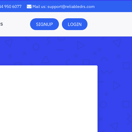
444 950 6077
Mail us: support@reliabledrs.com
US
SIGNUP
LOGIN