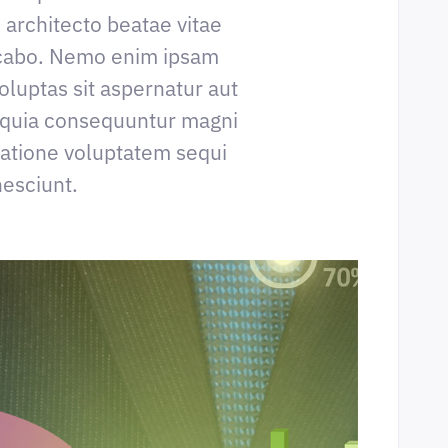
i architecto beatae vitae
icabo. Nemo enim ipsam
oluptas sit aspernatur aut
ed quia consequuntur magni
ratione voluptatem sequi
nesciunt.