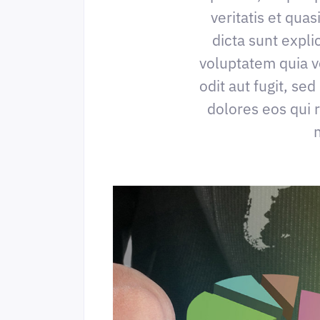
veritatis et quas
dicta sunt expl
voluptatem quia v
odit aut fugit, s
dolores eos qui 