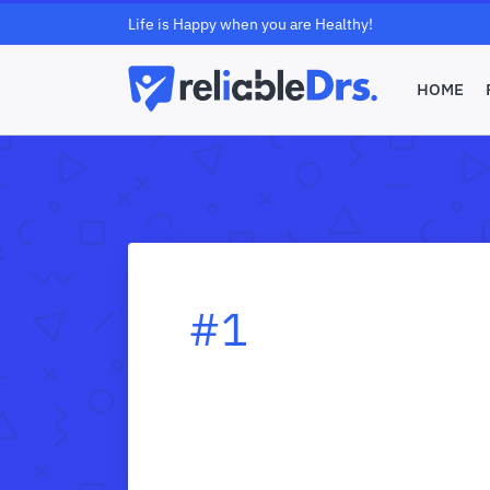
Life is Happy when you are Healthy!
HOME
#1