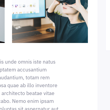
tis unde omnis iste natus
luptatem accusantium
audantium, totam rem
sa quae ab illo inventore
i architecto beatae vitae
icabo. Nemo enim ipsam
oluptas sit aspernatur aut