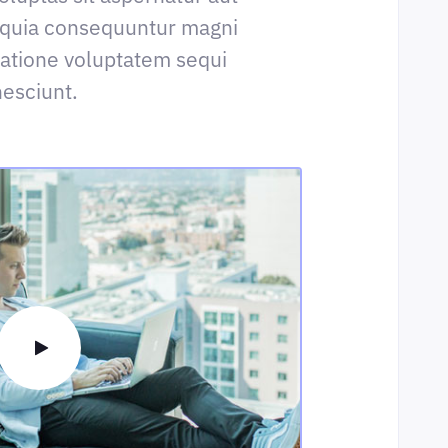
ed quia consequuntur magni
ratione voluptatem sequi
nesciunt.