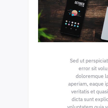
Sed ut perspicia
error sit vo
doloremque l
aperiam, eaque ip
veritatis et quas
dicta sunt expl
voluptatem quia v