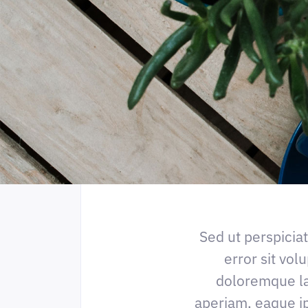
Sed ut perspicia
error sit vo
doloremque l
aperiam, eaque ip