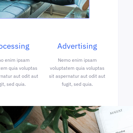
ocessing
Advertising
o enim ipsam
Nemo enim ipsam
tem quia voluptas
voluptatem quia voluptas
rnatur aut odit aut
sit aspernatur aut odit aut
git, sed quia.
fugit, sed quia.