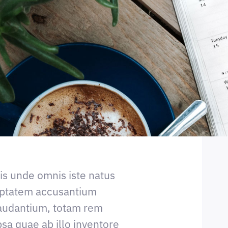
tis unde omnis iste natus
luptatem accusantium
audantium, totam rem
sa quae ab illo inventore